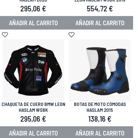
295,06 €
554,72 €
AÑADIR AL CARRITO
AÑADIR AL CARRITO
Añadir a la Lista de Deseos
Añadir a la Lista de Deseos
CHAQUETA DE CUERO BMW LEON
BOTAS DE MOTO CÓMODAS
HASLAM WSBK
HASLAM 2015
295,06 €
138,16 €
AÑADIR AL CARRITO
AÑADIR AL CARRITO