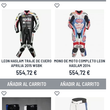
Añadir a la Lista de Deseos
Añadir a la Lista de Deseos
LEON HASLAM TRAJE DE CUERO
MONO DE MOTO COMPLETO LEON
APRILIA 2015 WSBK
HASLAM 2014
554,72 €
554,72 €
AÑADIR AL CARRITO
AÑADIR AL CARRITO
Añadir a la Lista de Deseos
Añadir a la Lista de Deseos