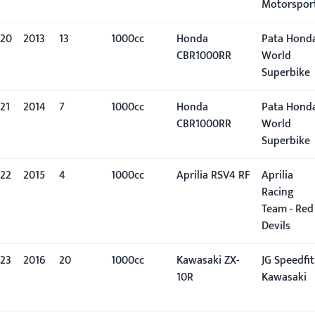
Motorspor
20
2013
13º
1000cc
Honda
Pata Hond
CBR1000RR
World
Superbike
21
2014
7º
1000cc
Honda
Pata Hond
CBR1000RR
World
Superbike
22
2015
4º
1000cc
Aprilia RSV4 RF
Aprilia
Racing
Team - Red
Devils
23
2016
20º
1000cc
Kawasaki ZX-
JG Speedfit
10R
Kawasaki