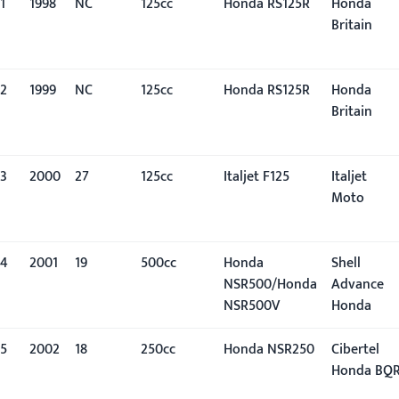
1
1998
NC
125cc
Honda RS125R
Honda
Britain
2
1999
NC
125cc
Honda RS125R
Honda
Britain
3
2000
27º
125cc
Italjet F125
Italjet
Moto
4
2001
19º
500cc
Honda
Shell
NSR500/Honda
Advance
NSR500V
Honda
5
2002
18º
250cc
Honda NSR250
Cibertel
Honda BQ