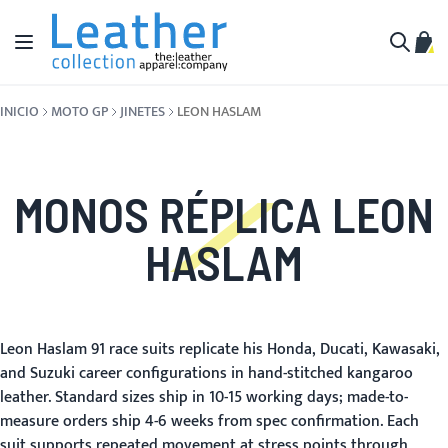
Ir al contenido
Toggle Nav
Mi c
Buscar
INICIO
MOTO GP
JINETES
LEON HASLAM
MONOS RÉPLICA LEON
HASLAM
Leon Haslam 91 race suits replicate his Honda, Ducati, Kawasaki,
and Suzuki career configurations in hand-stitched kangaroo
leather. Standard sizes ship in 10-15 working days; made-to-
measure orders ship 4-6 weeks from spec confirmation. Each
suit supports repeated movement at stress points through