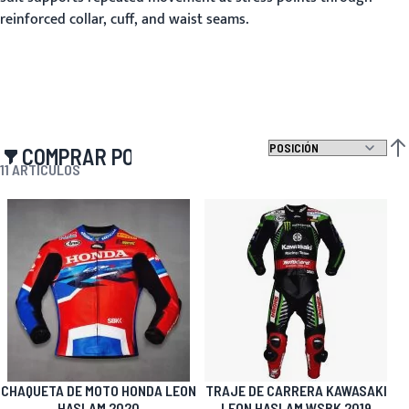
reinforced collar, cuff, and waist seams.
COMPRAR POR
FIJ
11
ARTÍCULOS
CHAQUETA DE MOTO HONDA LEON
TRAJE DE CARRERA KAWASAKI
HASLAM 2020
LEON HASLAM WSBK 2019