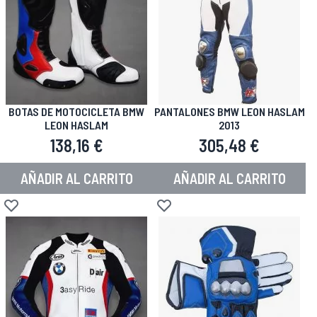
BOTAS DE MOTOCICLETA BMW
PANTALONES BMW LEON HASLAM
LEON HASLAM
2013
138,16 €
305,48 €
AÑADIR AL CARRITO
AÑADIR AL CARRITO
Añadir a la Lista de Deseos
Añadir a la Lista de Deseos