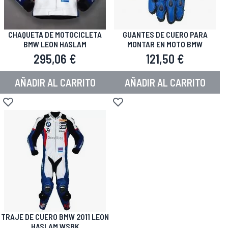
CHAQUETA DE MOTOCICLETA
GUANTES DE CUERO PARA
BMW LEON HASLAM
MONTAR EN MOTO BMW
295,06 €
121,50 €
AÑADIR AL CARRITO
AÑADIR AL CARRITO
Añadir a la Lista de Deseos
Añadir a la Lista de Deseos
TRAJE DE CUERO BMW 2011 LEON
HASLAM WSBK