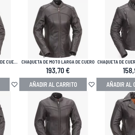
 DE CUERO
CHAQUETA DE MOTO LARGA DE CUERO
CHAQUETA DE CUER
VIN
193,70 €
158,
AÑADIR AL CARRITO
AÑADIR AL 
Añadir a la Lista de Deseos
Añadir a la Lista de De