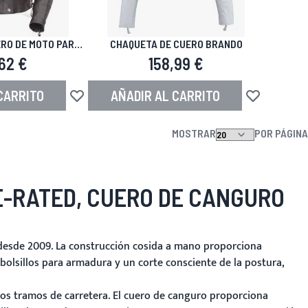
RO DE MOTO PARA
CHAQUETA DE CUERO BRANDO
JER
62 €
158,99 €
CARRITO
AÑADIR AL CARRITO
seos
Añadir a la Lista de Deseos
Añadir a la Li
MOSTRAR
POR PÁGINA
-RATED, CUERO DE CANGURO
 desde 2009. La construcción cosida a mano proporciona
e bolsillos para armadura y un corte consciente de la postura,
gos tramos de carretera. El cuero de canguro proporciona