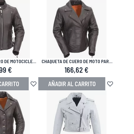
O DE MOTOCICLETA
CHAQUETA DE CUERO DE MOTO PARA
TAGE
MUJER EN FORMA DE RELOJ DE ARENA
99 €
166,62 €
CARRITO
AÑADIR AL CARRITO
seos
Añadir a la Lista de Deseos
Añadir a la Li