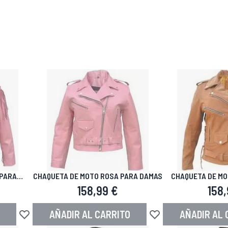
 PARA
CHAQUETA DE MOTO ROSA PARA DAMAS
CHAQUETA DE MO
OS
MUJ
158,99 €
158,
AÑADIR AL CARRITO
AÑADIR AL 
Añadir a la Lista de Deseos
Añadir a la Lista de De