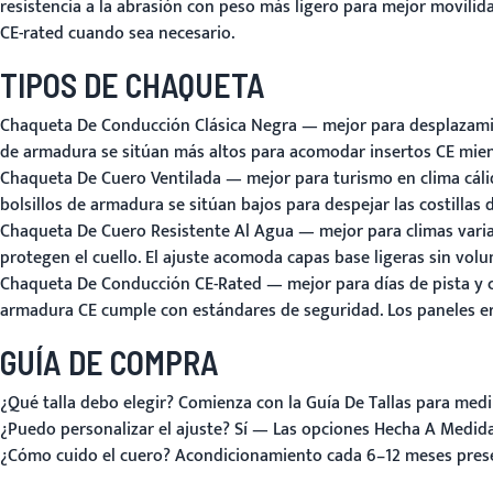
resistencia a la abrasión con peso más ligero para mejor movilida
CE-rated cuando sea necesario.
TIPOS DE CHAQUETA
Chaqueta De Conducción Clásica Negra
— mejor para desplazamien
de armadura se sitúan más altos para acomodar insertos CE mien
Chaqueta De Cuero Ventilada
— mejor para turismo en clima cálid
bolsillos de armadura se sitúan bajos para despejar las costill
Chaqueta De Cuero Resistente Al Agua
— mejor para climas variab
protegen el cuello. El ajuste acomoda capas base ligeras sin vol
Chaqueta De Conducción CE-Rated
— mejor para días de pista y c
armadura CE cumple con estándares de seguridad. Los paneles er
GUÍA DE COMPRA
¿Qué talla debo elegir?
Comienza con la
Guía De Tallas
para medir
¿Puedo personalizar el ajuste?
Sí — Las opciones Hecha A Medida
¿Cómo cuido el cuero?
Acondicionamiento cada 6–12 meses preserva