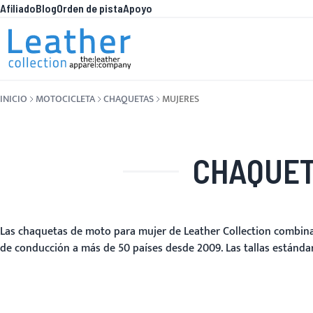
Afiliado
Blog
Orden de pista
Apoyo
Ir al contenido
QUÉ HAY
INICIO
MOTOCICLETA
CHAQUETAS
MUJERES
CHAQUET
Las chaquetas de moto para mujer de Leather Collection combina
de conducción a más de 50 países desde 2009. Las tallas estándar