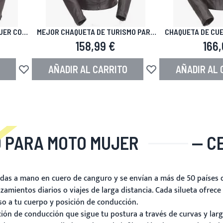
JER CON
MEJOR CHAQUETA DE TURISMO PARA
CHAQUETA DE CUE
CIÓN
MOTOCICLETA
MU
158,99 €
166,
AÑADIR AL CARRITO
AÑADIR AL 
Añadir a la Lista de Deseos
Añadir a la Lista de De
 PARA MOTO MUJER
— CE
idas a mano en cuero de canguro y se envían a más de 50 países
azamientos diarios o viajes de larga distancia. Cada silueta ofrec
so a tu cuerpo y posición de conducción.
ción de conducción que sigue tu postura a través de curvas y lar