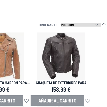
ORDENAR POR
FIJ
TO MARRÓN PARA
CHAQUETA DE EXTERIORES PARA
ERES
MUJER CON CUELLO DE SCOOTER
99 €
158,99 €
CARRITO
AÑADIR AL CARRITO
seos
Añadir a la Lista de Deseos
Añadir a la Li