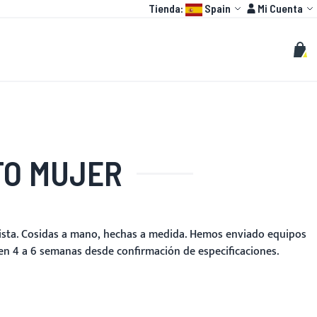
Language:
Cuenta
Tienda:
Spain
Mi Cuenta
HOT
O GP
PERSONALIZAR
Buscar
Busc
Mi c
TO MUJER
pista. Cosidas a mano, hechas a medida. Hemos enviado equipos
 en 4 a 6 semanas desde confirmación de especificaciones.