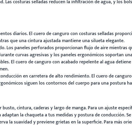
d. Las costuras selladas reducen la infiltración de agua, y los b
tos diarios. El cuero de canguro con costuras selladas proporcio
tras que una cintura ajustada mantiene una silueta elegante.
o. Los paneles perforados proporcionan flujo de aire mientras qu
as durante curvas agresivas y los paneles ergonómicos soportan u
les. El cuero de canguro con acabado repelente al agua detiene ll
umen.
onducción en carretera de alto rendimiento. El cuero de canguro 
gonómicos siguen los contornos del cuerpo para una postura hac
 busto, cintura, caderas y largo de manga. Para un ajuste espec
 adaptan la chaqueta a tus medidas y postura de conducción. Se
 la suavidad y previene grietas en la superficie. Para más orien