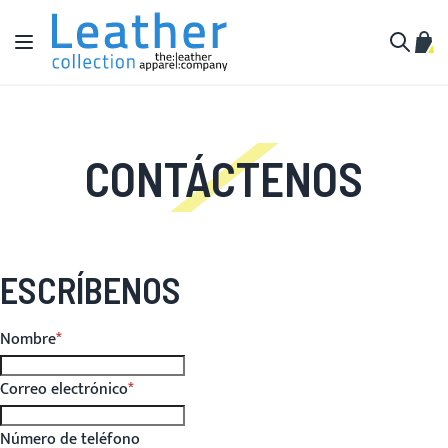
Ir al contenido
Toggle Nav
Mi c
Buscar
CONTÁCTENOS
ESCRÍBENOS
Nombre
Correo electrónico
Número de teléfono