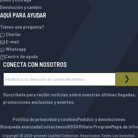
Devolución y cambio
AQUÍ PARA AYUDAR
Tienes una pregunta?
Charlar
E-mail
Whatsapp
Centro de ayuda
CONECTA CON NOSOTROS
Inscríbase a nuestro boletín de noticias:
BOLETÍN DE NOTICIAS
SUS
Suscríbete para recibir noticias sobre nuestras últimas llegadas,
promociones exclusivas y eventos.
Política de privacidad y cookies
Pedidos y devoluciones
Búsqueda avanzada
Contáctenos
RSS
Affiliate Program
Mapa de sitio
Copyright © 2009-present Leather Collection. Reservados Todos Los Derechos.