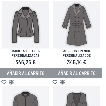
CHAQUETAS DE CUERO
ABRIGOS TRENCH
PERSONALIZADAS
PERSONALIZADOS
346,26 €
345,14 €
AÑADIR AL CARRITO
AÑADIR AL CARRITO
Añadir a la Lista de Deseos
Añadir para comparar
Añadir a la Lista de Deseos
Añadir para comparar