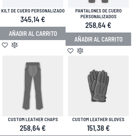
KILT DE CUERO PERSONALIZADO
PANTALONES DE CUERO
PERSONALIZADOS
345,14 €
258,64 €
AÑADIR AL CARRITO
AÑADIR AL CARRITO
Añadir a la Lista de Deseos
Añadir para comparar
Añadir a la Lista de Deseos
Añadir para comparar
CUSTOM LEATHER CHAPS
CUSTOM LEATHER GLOVES
258,64 €
151,38 €