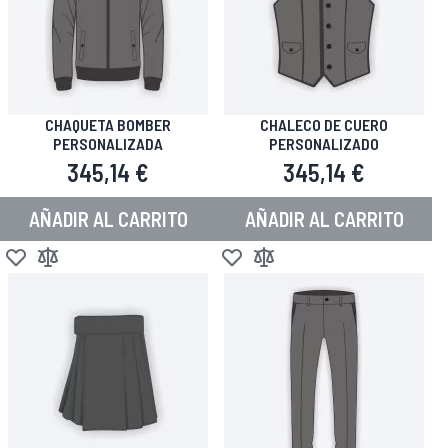
CHAQUETA BOMBER
CHALECO DE CUERO
PERSONALIZADA
PERSONALIZADO
345,14 €
345,14 €
AÑADIR AL CARRITO
AÑADIR AL CARRITO
Añadir a la Lista de Deseos
Añadir para comparar
Añadir a la Lista de Deseos
Añadir para comparar