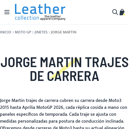
Ir al contenido
Toggle Nav
Mi c
Buscar
INICIO
MOTO GP
JINETES
JORGE MARTIN
JORGE MARTIN TRAJES
DE CARRERA
Jorge Martin trajes de carrera cubren su carrera desde Moto3
2015 hasta Aprilia MotoGP 2026, cada réplica cosida a mano con
paneles específicos de temporada. Cada traje se ajusta con
medidas personalizadas para postura de conducción inclinada.
Ofrecemos desde carreras de Moto3 hasta su actual alineación