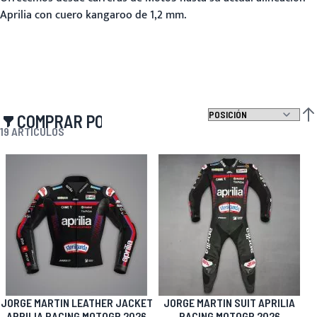
Aprilia con cuero kangaroo de 1,2 mm.
COMPRAR POR
FIJ
19
ARTÍCULOS
JORGE MARTIN LEATHER JACKET
JORGE MARTIN SUIT APRILIA
APRILIA RACING MOTOGP 2026
RACING MOTOGP 2026