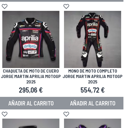
Añadir a la Lista de Deseos
Añadir a la Lista de Deseos
CHAQUETA DE MOTO DE CUERO
MONO DE MOTO COMPLETO
JORGE MARTIN APRILIA MOTOGP
JORGE MARTIN APRILIA MOTOGP
2025
2025
295,06 €
554,72 €
AÑADIR AL CARRITO
AÑADIR AL CARRITO
Añadir a la Lista de Deseos
Añadir a la Lista de Deseos