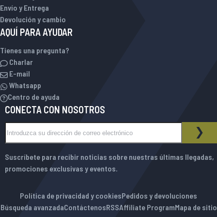
Envío y Entrega
Devolución y cambio
AQUÍ PARA AYUDAR
Tienes una pregunta?
Charlar
E-mail
Whatsapp
Centro de ayuda
CONECTA CON NOSOTROS
Inscríbase a nuestro boletín de noticias:
BOLETÍN DE NOTICIAS
SUS
Suscríbete para recibir noticias sobre nuestras últimas llegadas,
promociones exclusivas y eventos.
Política de privacidad y cookies
Pedidos y devoluciones
Búsqueda avanzada
Contáctenos
RSS
Affiliate Program
Mapa de sitio