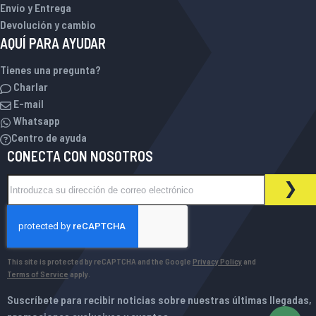
Envío y Entrega
Devolución y cambio
AQUÍ PARA AYUDAR
Tienes una pregunta?
Charlar
E-mail
Whatsapp
Centro de ayuda
CONECTA CON NOSOTROS
Inscríbase a nuestro boletín de noticias:
BOLETÍN DE NOTICIAS
SUS
This site is protected by reCAPTCHA and the Google
Privacy Policy
and
Terms of Service
apply.
Suscríbete para recibir noticias sobre nuestras últimas llegadas,