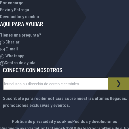
Por encargo
Envío y Entrega
Devolución y cambio
AQUÍ PARA AYUDAR
Tienes una pregunta?
Charlar
E-mail
Whatsapp
Centro de ayuda
CONECTA CON NOSOTROS
Inscríbase a nuestro boletín de noticias:
BOLETÍN DE NOTICIAS
SUS
Suscríbete para recibir noticias sobre nuestras últimas llegadas,
promociones exclusivas y eventos.
Política de privacidad y cookies
Pedidos y devoluciones
Búsqueda avanzada
Contáctenos
RSS
Affiliate Program
Mapa de sitio