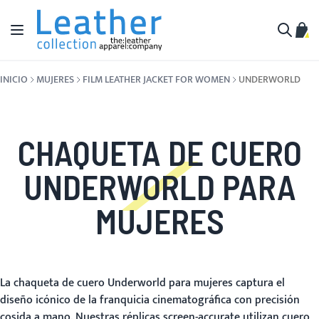
Ir al contenido
Toggle Nav
Mi c
Buscar
INICIO
MUJERES
FILM LEATHER JACKET FOR WOMEN
UNDERWORLD
CHAQUETA DE CUERO
UNDERWORLD PARA
MUJERES
La chaqueta de cuero Underworld para mujeres captura el
diseño icónico de la franquicia cinematográfica con precisión
cosida a mano. Nuestras réplicas screen-accurate utilizan cuero