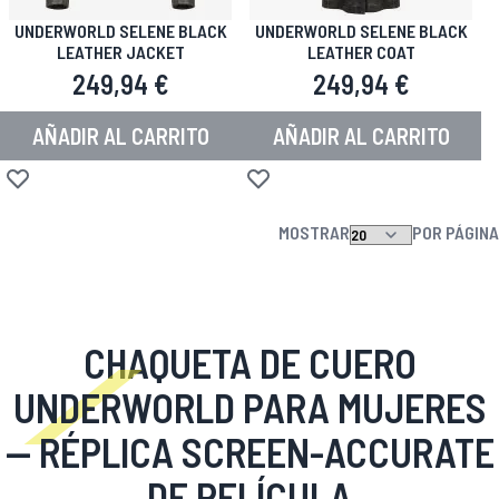
UNDERWORLD SELENE BLACK
UNDERWORLD SELENE BLACK
LEATHER JACKET
LEATHER COAT
249,94 €
249,94 €
AÑADIR AL CARRITO
AÑADIR AL CARRITO
Añadir a la Lista de Deseos
Añadir a la Lista de Deseos
MOSTRAR
POR PÁGINA
CHAQUETA DE CUERO
UNDERWORLD PARA MUJERES
— RÉPLICA SCREEN-ACCURATE
DE PELÍCULA