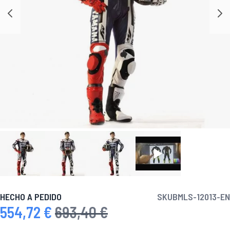
HECHO A PEDIDO
SKU
BMLS-12013-EN
554,72 €
693,40 €
Precio especial
Precio habitual