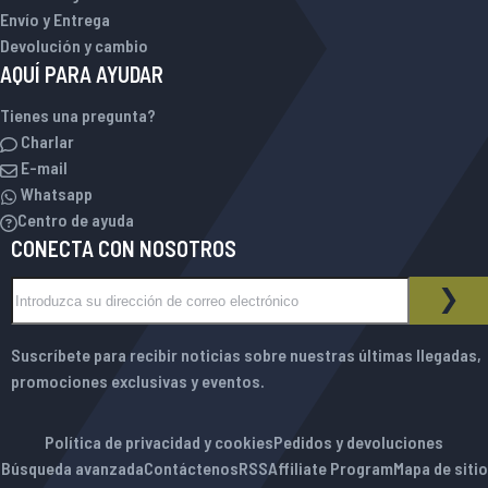
Envío y Entrega
Devolución y cambio
AQUÍ PARA AYUDAR
Tienes una pregunta?
Charlar
E-mail
Whatsapp
Centro de ayuda
CONECTA CON NOSOTROS
Inscríbase a nuestro boletín de noticias:
BOLETÍN DE NOTICIAS
SUS
Suscríbete para recibir noticias sobre nuestras últimas llegadas,
promociones exclusivas y eventos.
Política de privacidad y cookies
Pedidos y devoluciones
Búsqueda avanzada
Contáctenos
RSS
Affiliate Program
Mapa de sitio