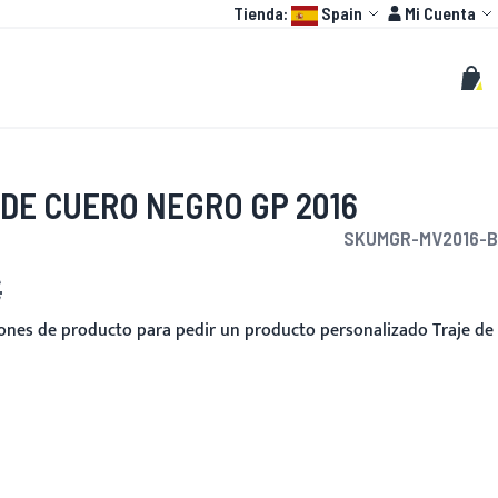
Language:
Cuenta
Tienda:
Spain
Mi Cuenta
HOT
O GP
PERSONALIZAR
Buscar
Busc
Mi c
DE CUERO NEGRO GP 2016
SKU
MGR-MV2016-B
€
ciones de producto para pedir un producto personalizado Traje de