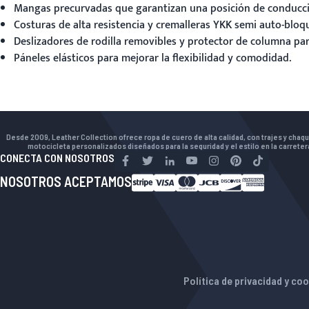
Mangas precurvadas que garantizan una posición de conducci
Costuras de alta resistencia y cremalleras YKK semi auto-bloq
Deslizadores de rodilla removibles y protector de columna par
Páneles elásticos para mejorar la flexibilidad y comodidad.
Desde 2009, Leather Collection ofrece ropa de cuero de alta calidad, con trajes y chaq
motocicleta personalizados diseñados para la seguridad y el estilo en la carreter
CONECTA CON NOSOTROS
NOSOTROS ACEPTAMOS
Política de privacidad y co