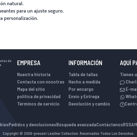
ón natural.
ueantes para un ajuste seguro.
a personalización.
uetas de
EMPRESA
INFORMACIÓN
AQUÍ 
a.
Nuestra historia
Tabla de tallas
Tienes 
Contacta con nosotras
Hecho a medida
Charl
Mapa del sitio
Por encargo
E-mai
política de privacidad
Envío y Entrega
What
Términos de servicio
Devolución y cambio
Centr
okies
Pedidos y devoluciones
Búsqueda avanzada
Contáctenos
RSS
Af
Copyright © 2009-present Leather Collection. Reservados Todos Los Derechos.