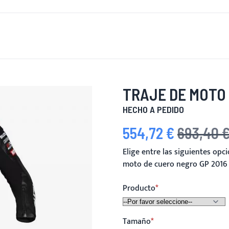
 DE NUEVO
HOMBRES
MUJERES
MOTOCICLETA
MOT
TRAJE DE MOTO 
HECHO A PEDIDO
554,72 €
693,40 
Precio especial
Precio habitual
Elige entre las siguientes op
moto de cuero negro GP 2016
Producto
Tamaño