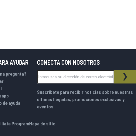
PARA AYUDAR
CONECTA CON NOSOTROS
Inscríbase a nuestro boletín de noticias:
una pregunta?
BOLETÍN DE NOTICIAS
SUS
ar
l
Suscríbete para recibir noticias sobre nuestras
sapp
últimas llegadas, promociones exclusivas y
o de ayuda
eventos.
filiate Program
Mapa de sitio