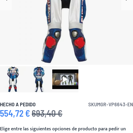
HECHO A PEDIDO
SKU
MGR-VP6643-EN
554,72 €
693,40 €
Precio especial
Precio habitual
Elige entre las siguientes opciones de producto para pedir un