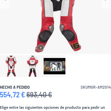
HECHO A PEDIDO
SKU
MGR-AM2014
554,72 €
693,40 €
Precio especial
Precio habitual
Elige entre las siguientes opciones de producto para pedir un