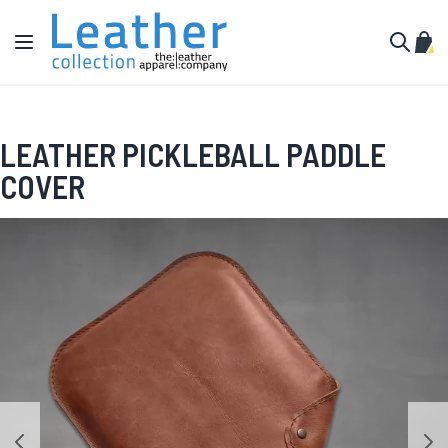
Ir al contenido
Toggle Nav
Mi c
Buscar
LEATHER PICKLEBALL PADDLE
COVER