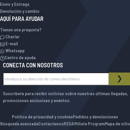
Envío y Entrega
Devolución y cambio
AQUÍ PARA AYUDAR
Tienes una pregunta?
Charlar
E-mail
Whatsapp
Centro de ayuda
CONECTA CON NOSOTROS
Inscríbase a nuestro boletín de noticias:
BOLETÍN DE NOTICIAS
SUS
Suscríbete para recibir noticias sobre nuestras últimas llegadas,
promociones exclusivas y eventos.
Política de privacidad y cookies
Pedidos y devoluciones
Búsqueda avanzada
Contáctenos
RSS
Affiliate Program
Mapa de sitio