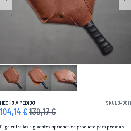
HECHO A PEDIDO
SKU
LB-0011
104,14 €
130,17 €
Precio especial
Precio habitual
Elige entre las siguientes opciones de producto para pedir un