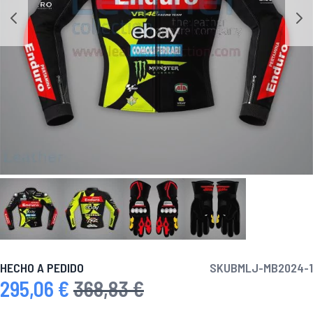
HECHO A PEDIDO
SKU
BMLJ-MB2024-1
295,06 €
368,83 €
Precio especial
Precio habitual