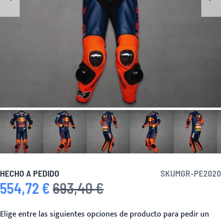
HECHO A PEDIDO
SKU
MGR-PE2020
554,72 €
693,40 €
Precio especial
Precio habitual
Elige entre las siguientes opciones de producto para pedir un