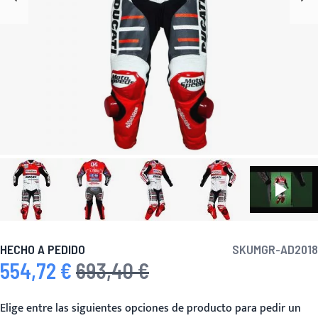
HECHO A PEDIDO
SKU
MGR-AD2018
554,72 €
693,40 €
Precio especial
Precio habitual
Elige entre las siguientes opciones de producto para pedir un