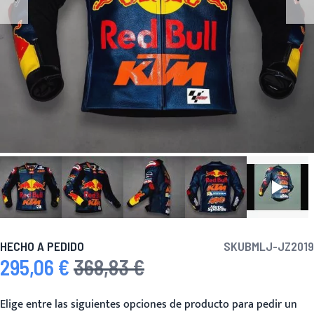
HECHO A PEDIDO
SKU
BMLJ-JZ2019
295,06 €
368,83 €
Precio especial
Precio habitual
Elige entre las siguientes opciones de producto para pedir un