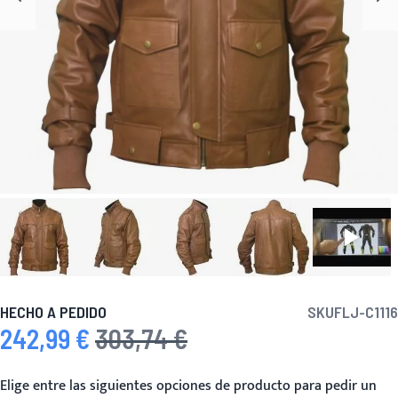
HECHO A PEDIDO
SKU
FLJ-C1116
242,99 €
303,74 €
Precio especial
Precio habitual
Elige entre las siguientes opciones de producto para pedir un