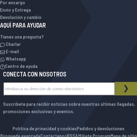
Por encargo
Envío y Entrega
Devolución y cambio
AQUÍ PARA AYUDAR
Tienes una pregunta?
Charlar
E-mail
Whatsapp
Centro de ayuda
CONECTA CON NOSOTROS
Inscríbase a nuestro boletín de noticias:
BOLETÍN DE NOTICIAS
SUS
Suscríbete para recibir noticias sobre nuestras últimas llegadas,
promociones exclusivas y eventos.
Política de privacidad y cookies
Pedidos y devoluciones
Búsqueda avanzada
Contáctenos
RSS
Affiliate Program
Mapa de sitio