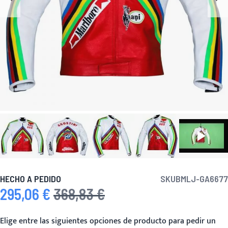
HECHO A PEDIDO
SKU
BMLJ-GA6677
295,06 €
368,83 €
Precio especial
Precio habitual
Elige entre las siguientes opciones de producto para pedir un