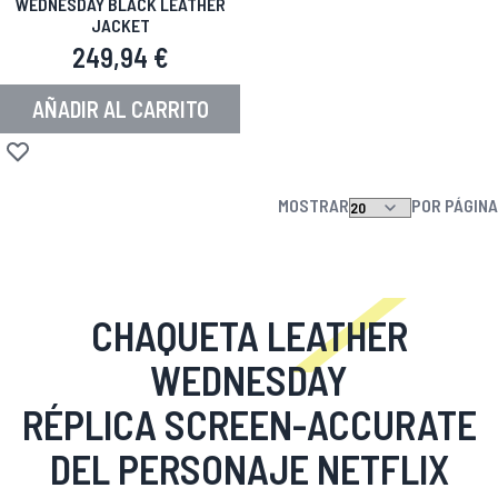
WEDNESDAY BLACK LEATHER
JACKET
249,94 €
AÑADIR AL CARRITO
Añadir a la Lista de Deseos
MOSTRAR
POR PÁGINA
CHAQUETA LEATHER
WEDNESDAY
RÉPLICA SCREEN-ACCURATE
DEL PERSONAJE NETFLIX