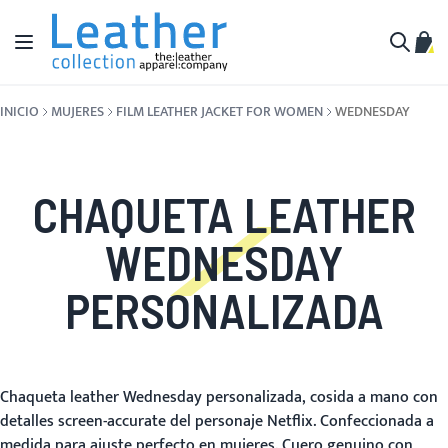
Ir al contenido
Toggle Nav
Mi c
Buscar
INICIO
MUJERES
FILM LEATHER JACKET FOR WOMEN
WEDNESDAY
CHAQUETA LEATHER
WEDNESDAY
PERSONALIZADA
Chaqueta leather Wednesday personalizada, cosida a mano con
detalles screen-accurate del personaje Netflix. Confeccionada a
medida para ajuste perfecto en mujeres. Cuero genuino con