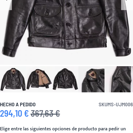
HECHO A PEDIDO
SKU
MS-UJM006
294,10 €
367,63 €
Precio especial
Precio habitual
Elige entre las siguientes opciones de producto para pedir un