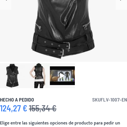
HECHO A PEDIDO
SKU
FLV-1007-EN
124,27 €
155,34 €
Precio especial
Precio habitual
Elige entre las siguientes opciones de producto para pedir un