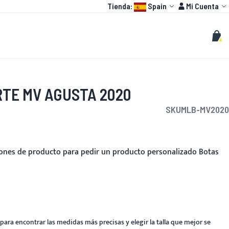
Language:
Cuenta
Tienda:
Spain
Mi Cuenta
HOT
O GP
PERSONALIZAR
Buscar
Busc
Mi c
RTE MV AGUSTA 2020
SKU
MLB-MV2020
ciones de producto para pedir un producto personalizado Botas
para encontrar las medidas más precisas y elegir la talla que mejor se