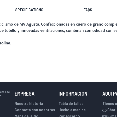
SPECIFICATIONS
FAQS
iclismo
de MV Agusta. Confeccionadas en cuero de grano complet
e tobillo y innovadas ventilaciones, combinan comodidad con segu
solina.
uetas de
EMPRESA
INFORMACIÓN
AQUÍ 
a.
Nuestra historia
Tabla de tallas
Tienes 
Contacta con nosotras
Hecho a medida
Charl
Mapa del sitio
Por encargo
E-mai