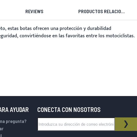
REVIEWS
PRODUCTOS RELACIONADOS
o, estas botas ofrecen una protección y durabilidad
ridad, convirtiéndose en las favoritas entre los motociclistas.
PARA AYUDAR
CONECTA CON NOSOTROS
Inscríbase a nuestro boletín de noticias:
una pregunta?
BOLETÍN DE NOTICIAS
SUS
ar
l