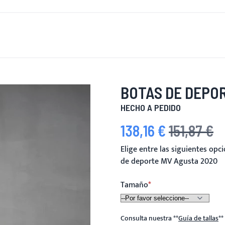
 DE NUEVO
HOMBRES
MUJERES
MOTOCICLETA
MOT
BOTAS DE DEPO
HECHO A PEDIDO
138,16 €
151,87 €
Precio especial
Precio habitual
Elige entre las siguientes op
de deporte MV Agusta 2020
Tamaño
Consulta nuestra
**
Guía de tallas
**