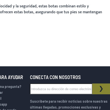
cidad y la seguridad, estas botas combinan estilo y
e ofrecen estas botas, asegurando que tus pies se mantengan
PARA AYUDAR
CONECTA CON NOSOTROS
Inscríbase a nuestro boletín de noticias:
una pregunta?
BOLETÍN DE NOTICIAS
SUS
ar
l
Suscríbete para recibir noticias sobre nuestras
sapp
últimas llegadas, promociones exclusivas y
o de ayuda