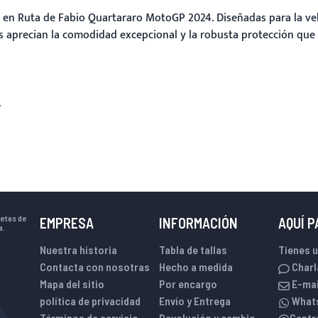
 en Ruta
de Fabio Quartararo MotoGP 2024. Diseñadas para la velo
os aprecian la comodidad excepcional y la robusta protección qu
.
uetas de
EMPRESA
INFORMACIÓN
AQUÍ 
a.
Nuestra historia
Tabla de tallas
Tienes 
Contacta con nosotras
Hecho a medida
Charl
Mapa del sitio
Por encargo
E-mai
política de privacidad
Envío y Entrega
What
Términos de servicio
Devolución y cambio
Centr