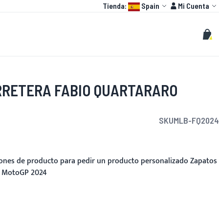
Language:
Cuenta
Tienda:
Spain
Mi Cuenta
HOT
O GP
PERSONALIZAR
Buscar
Busc
Mi c
RRETERA FABIO QUARTARARO
SKU
MLB-FQ2024
ciones de producto para pedir un producto personalizado Zapatos
o MotoGP 2024