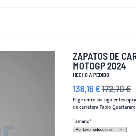
 DE NUEVO
HOMBRES
MUJERES
MOTOCICLETA
MOT
ZAPATOS DE CA
MOTOGP 2024
HECHO A PEDIDO
138,16 €
172,70 €
Precio especial
Precio habitual
Elige entre las siguientes op
de carretera Fabio Quartarar
Tamaño