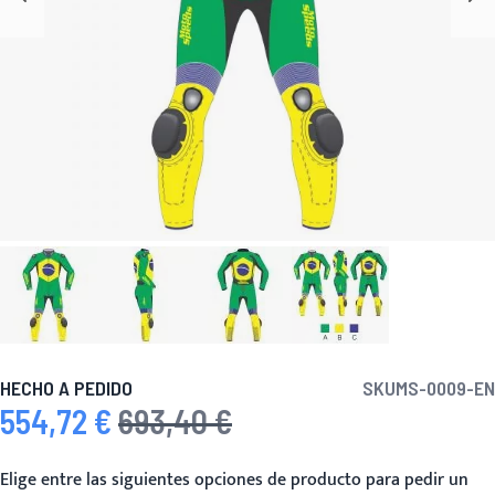
HECHO A PEDIDO
SKU
MS-0009-EN
554,72 €
693,40 €
Precio especial
Precio habitual
Elige entre las siguientes opciones de producto para pedir un