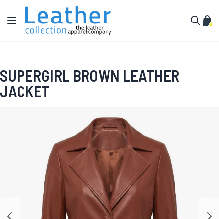
Ir al contenido
Toggle Nav
Mi c
Buscar
SUPERGIRL BROWN LEATHER
JACKET