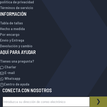
política de privacidad
Términos de servicio
INFORMACIÓN
Tabla de tallas
Hecho a medida
Por encargo
Envío y Entrega
Devolución y cambio
AQUÍ PARA AYUDAR
Tienes una pregunta?
Charlar
E-mail
Whatsapp
Centro de ayuda
CONECTA CON NOSOTROS
Inscríbase a nuestro boletín de noticias:
BOLETÍN DE NOTICIAS
SUS