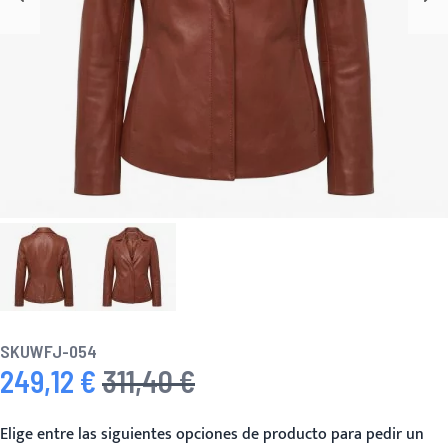
SKU
WFJ-054
249,12 €
311,40 €
Precio especial
Precio habitual
Elige entre las siguientes opciones de producto para pedir un