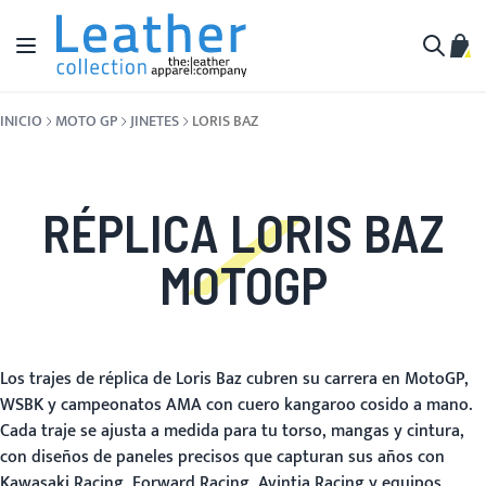
Ir al contenido
Toggle Nav
Mi c
Buscar
INICIO
MOTO GP
JINETES
LORIS BAZ
RÉPLICA LORIS BAZ
MOTOGP
Los trajes de réplica de Loris Baz cubren su carrera en MotoGP,
WSBK y campeonatos AMA con cuero kangaroo cosido a mano.
Cada traje se ajusta a medida para tu torso, mangas y cintura,
con diseños de paneles precisos que capturan sus años con
Kawasaki Racing, Forward Racing, Avintia Racing y equipos