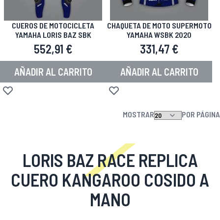
CUEROS DE MOTOCICLETA
CHAQUETA DE MOTO SUPERMOTO
YAMAHA LORIS BAZ SBK
YAMAHA WSBK 2020
552,91 €
331,47 €
AÑADIR AL CARRITO
AÑADIR AL CARRITO
Añadir a la Lista de Deseos
Añadir a la Lista de Deseos
MOSTRAR
POR PÁGINA
LORIS BAZ RACE REPLICA
CUERO KANGAROO COSIDO A
MANO