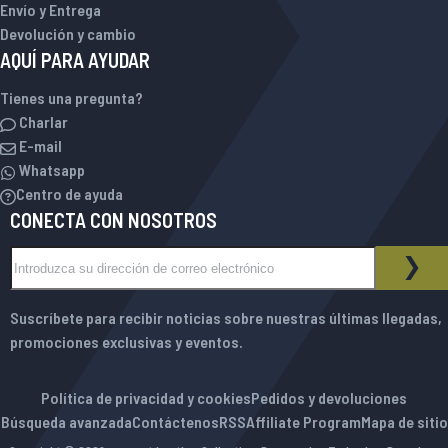
Envío y Entrega
Devolución y cambio
AQUÍ PARA AYUDAR
Tienes una pregunta?
Charlar
E-mail
Whatsapp
Centro de ayuda
CONECTA CON NOSOTROS
Inscríbase a nuestro boletín de noticias:
BOLETÍN DE NOTICIAS
SUS
Suscríbete para recibir noticias sobre nuestras últimas llegadas,
promociones exclusivas y eventos.
Política de privacidad y cookies
Pedidos y devoluciones
Búsqueda avanzada
Contáctenos
RSS
Affiliate Program
Mapa de sitio