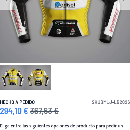
HECHO A PEDIDO
SKU
BMLJ-LB2026
294,10 €
367,63 €
Precio especial
Precio habitual
Elige entre las siguientes opciones de producto para pedir un