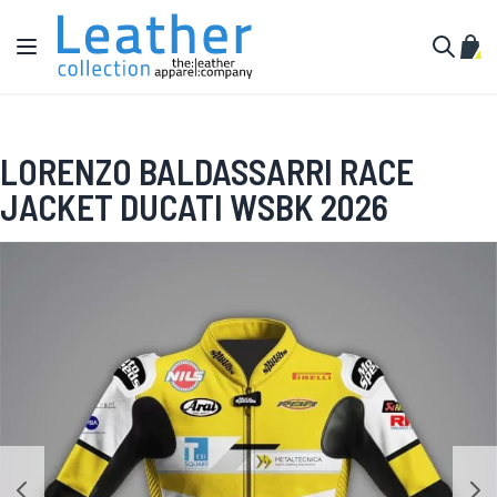
Ir al contenido
Toggle Nav
Mi c
Buscar
LORENZO BALDASSARRI RACE
JACKET DUCATI WSBK 2026