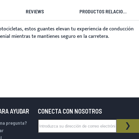
REVIEWS
PRODUCTOS RELACIONADOS
otocicletas, estos guantes elevan tu experiencia de conducción
enial mientras te mantienes seguro en la carretera.
PARA AYUDAR
CONECTA CON NOSOTROS
Inscríbase a nuestro boletín de noticias:
una pregunta?
BOLETÍN DE NOTICIAS
SUS
ar
l