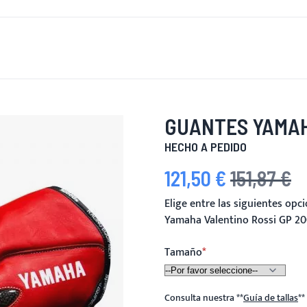
 DE NUEVO
HOMBRES
MUJERES
MOTOCICLETA
MOT
GUANTES YAMAH
HECHO A PEDIDO
121,50 €
151,87 €
Precio especial
Precio habitual
Elige entre las siguientes op
Yamaha Valentino Rossi GP 2
Tamaño
Consulta nuestra
**
Guía de tallas
**