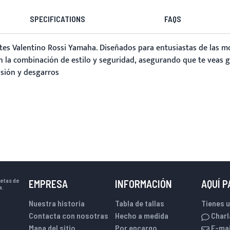
SPECIFICATIONS
FAQS
tes Valentino Rossi Yamaha
. Diseñados para entusiastas de las m
an la combinación de estilo y seguridad, asegurando que te veas g
asión y desgarros
uetas de
EMPRESA
INFORMACIÓN
AQUÍ 
a.
Nuestra historia
Tabla de tallas
Tienes 
Contacta con nosotras
Hecho a medida
Charl
Mapa del sitio
Por encargo
E-mai