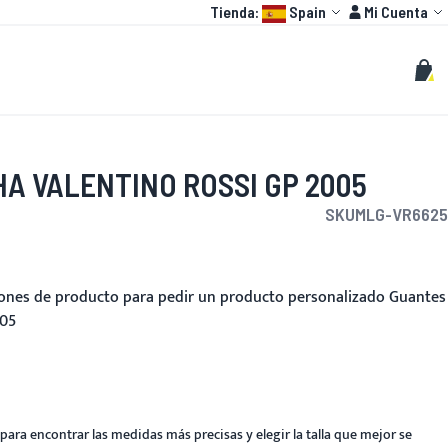
Language:
Cuenta
Tienda:
Spain
Mi Cuenta
HOT
O GP
PERSONALIZAR
Buscar
Busc
Mi c
A VALENTINO ROSSI GP 2005
SKU
MLG-VR6625
ciones de producto para pedir un producto personalizado Guantes
005
para encontrar las medidas más precisas y elegir la talla que mejor se