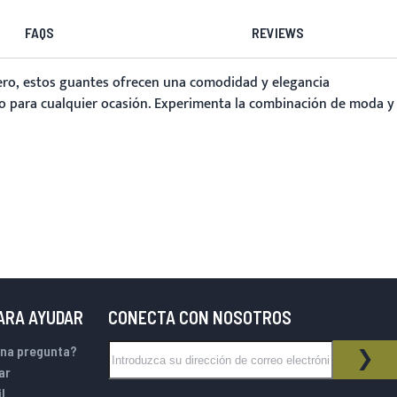
FAQS
REVIEWS
dero, estos guantes ofrecen una comodidad y elegancia
fecto para cualquier ocasión. Experimenta la combinación de moda y
PARA AYUDAR
CONECTA CON NOSOTROS
Inscríbase a nuestro boletín de noticias:
una pregunta?
BOLETÍN DE NOTICIAS
SUS
ar
l