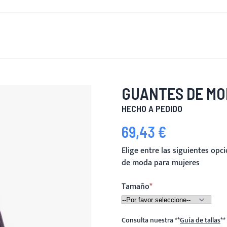
 DE NUEVO
HOMBRES
MUJERES
MOTOCICLETA
MOT
GUANTES DE MO
HECHO A PEDIDO
69,43 €
Elige entre las siguientes op
de moda para mujeres
Tamaño
Consulta nuestra
**
Guía de tallas
**