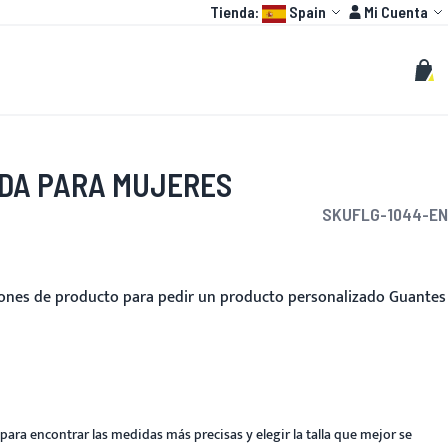
Language:
Cuenta
Tienda:
Spain
Mi Cuenta
HOT
O GP
PERSONALIZAR
Buscar
Busc
Mi c
DA PARA MUJERES
SKU
FLG-1044-EN
ciones de producto para pedir un producto personalizado Guantes
para encontrar las medidas más precisas y elegir la talla que mejor se