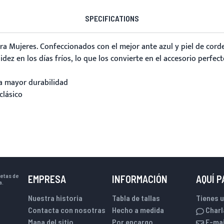
SPECIFICATIONS
ra Mujeres
. Confeccionados con el mejor ante azul y piel de cor
lidez en los días fríos, lo que los convierte en el accesorio per
ra mayor durabilidad
clásico
uetas de
EMPRESA
INFORMACIÓN
AQUÍ 
a.
Nuestra historia
Tabla de tallas
Tienes 
Contacta con nosotras
Hecho a medida
Charl
Mapa del sitio
Por encargo
E-mai