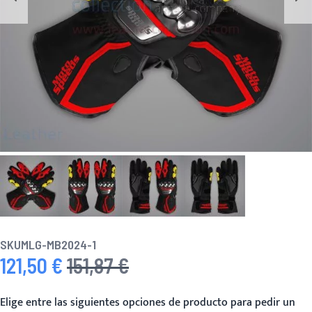
SKU
MLG-MB2024-1
121,50 €
151,87 €
Precio especial
Precio habitual
Elige entre las siguientes opciones de producto para pedir un