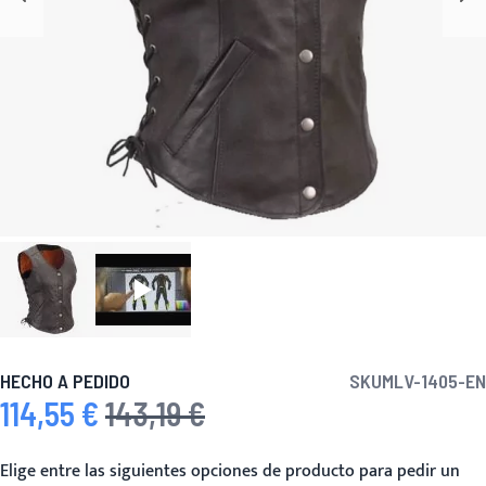
HECHO A PEDIDO
SKU
MLV-1405-EN
114,55 €
143,19 €
Precio especial
Precio habitual
Elige entre las siguientes opciones de producto para pedir un