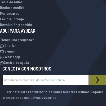
Tabla de tallas
Hecho a medida
Por encargo
Envío y Entrega
Devolución y cambio
AQUÍ PARA AYUDAR
Tienes una pregunta?
Charlar
E-mail
Whatsapp
Centro de ayuda
CONECTA CON NOSOTROS
Inscríbase a nuestro boletín de noticias:
BOLETÍN DE NOTICIAS
SUS
Suscríbete para recibir noticias sobre nuestras últimas llegadas,
promociones exclusivas y eventos.