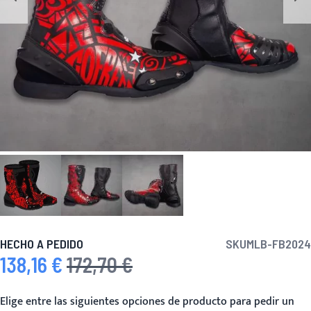
HECHO A PEDIDO
SKU
MLB-FB2024
138,16 €
172,70 €
Precio especial
Precio habitual
Elige entre las siguientes opciones de producto para pedir un