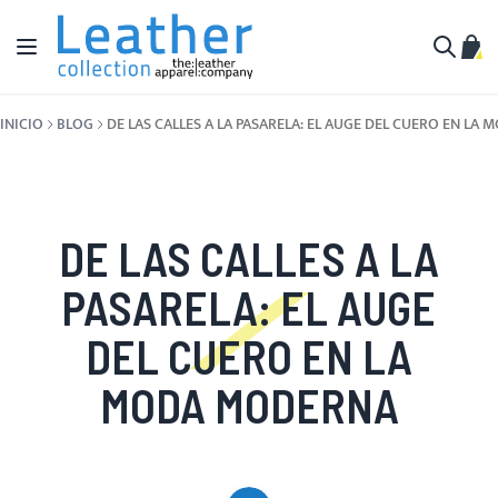
Ir al contenido
Toggle Nav
Mi c
Buscar
INICIO
BLOG
DE LAS CALLES A LA PASARELA: EL AUGE DEL CUERO EN L
DE LAS CALLES A LA
PASARELA: EL AUGE
DEL CUERO EN LA
MODA MODERNA