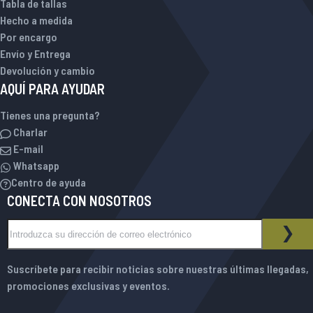
Tabla de tallas
Hecho a medida
Por encargo
Envío y Entrega
Devolución y cambio
AQUÍ PARA AYUDAR
Tienes una pregunta?
Charlar
E-mail
Whatsapp
Centro de ayuda
CONECTA CON NOSOTROS
Inscríbase a nuestro boletín de noticias:
BOLETÍN DE NOTICIAS
SUS
Suscríbete para recibir noticias sobre nuestras últimas llegadas,
promociones exclusivas y eventos.