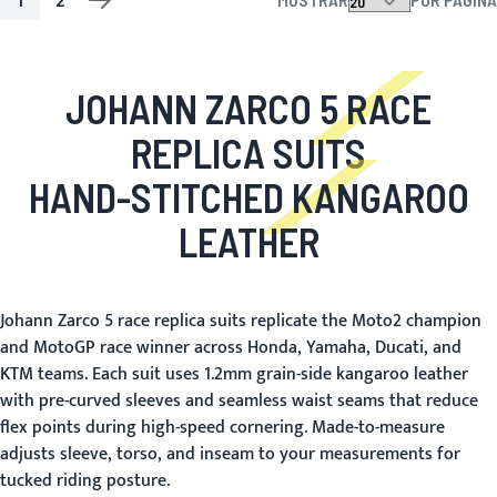
PÁGINA
ACTUALMENTE ESTÁS LEYENDO PÁGINA
PÁGINA
PÁGINA
SIGUIENTE
JOHANN ZARCO 5 RACE
REPLICA SUITS
HAND-STITCHED KANGAROO
LEATHER
Johann Zarco 5 race replica suits replicate the Moto2 champion
and MotoGP race winner across Honda, Yamaha, Ducati, and
KTM teams. Each suit uses 1.2mm grain-side kangaroo leather
with pre-curved sleeves and seamless waist seams that reduce
flex points during high-speed cornering. Made-to-measure
adjusts sleeve, torso, and inseam to your measurements for
tucked riding posture.