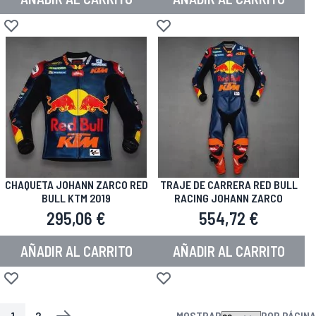
Añadir a la Lista de Deseos
Añadir a la Lista de Deseos
CHAQUETA JOHANN ZARCO RED
TRAJE DE CARRERA RED BULL
BULL KTM 2019
RACING JOHANN ZARCO
295,06 €
554,72 €
AÑADIR AL CARRITO
AÑADIR AL CARRITO
Añadir a la Lista de Deseos
Añadir a la Lista de Deseos
1
2
MOSTRAR
POR PÁGINA