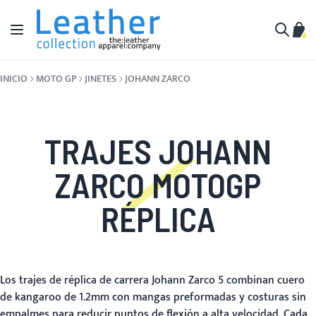
Ir al contenido
Toggle Nav
Mi c
Buscar
INICIO
MOTO GP
JINETES
JOHANN ZARCO
TRAJES JOHANN
ZARCO MOTOGP
RÉPLICA
Los trajes de réplica de carrera Johann Zarco 5 combinan cuero
de kangaroo de 1.2mm con mangas preformadas y costuras sin
empalmes para reducir puntos de flexión a alta velocidad. Cada