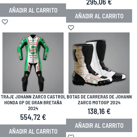
295,06 €
AÑADIR AL CARRITO
AÑADIR AL CARRITO
Añadir a la Lista de Deseos
Añadir a la Lista de Deseos
TRAJE JOHANN ZARCO CASTROL
BOTAS DE CARRERAS DE JOHANN
HONDA GP DE GRAN BRETAÑA
ZARCO MOTOGP 2024
2024
138,16 €
554,72 €
AÑADIR AL CARRITO
AÑADIR AL CARRITO