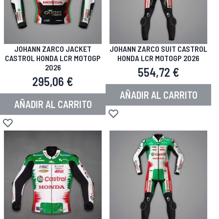
JOHANN ZARCO JACKET
JOHANN ZARCO SUIT CASTROL
CASTROL HONDA LCR MOTOGP
HONDA LCR MOTOGP 2026
2026
554,72 €
295,06 €
AÑADIR AL CARRITO
AÑADIR AL CARRITO
Añadir a la Lista de Deseos
Añadir a la Lista de Deseos