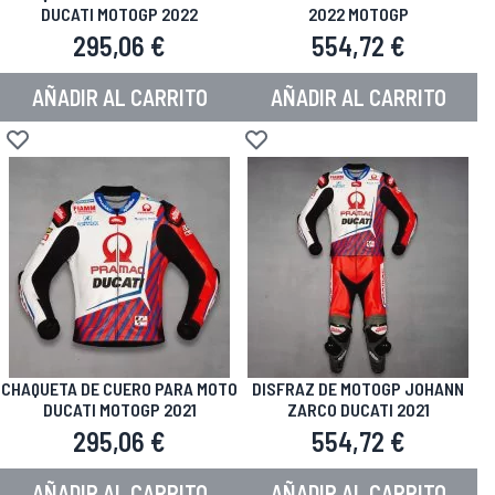
DUCATI MOTOGP 2022
2022 MOTOGP
295,06 €
554,72 €
AÑADIR AL CARRITO
AÑADIR AL CARRITO
Añadir a la Lista de Deseos
Añadir a la Lista de Deseos
CHAQUETA DE CUERO PARA MOTO
DISFRAZ DE MOTOGP JOHANN
DUCATI MOTOGP 2021
ZARCO DUCATI 2021
295,06 €
554,72 €
AÑADIR AL CARRITO
AÑADIR AL CARRITO