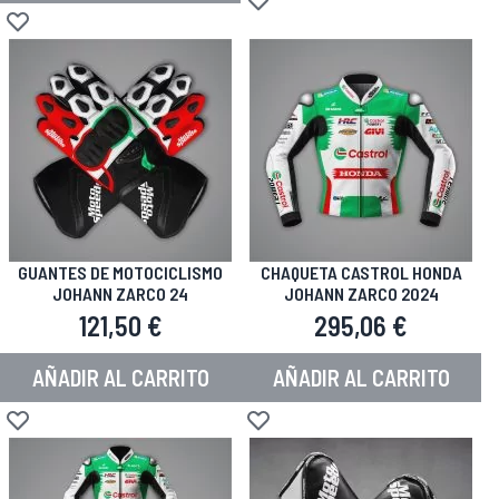
Añadir a la Lista de Deseos
Añadir a la Lista de Deseos
GUANTES DE MOTOCICLISMO
CHAQUETA CASTROL HONDA
JOHANN ZARCO 24
JOHANN ZARCO 2024
121,50 €
295,06 €
AÑADIR AL CARRITO
AÑADIR AL CARRITO
Añadir a la Lista de Deseos
Añadir a la Lista de Deseos