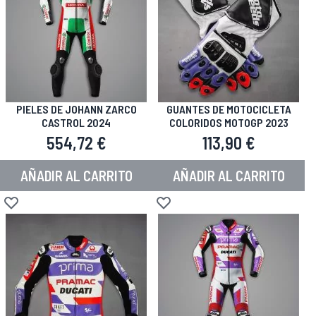
PIELES DE JOHANN ZARCO
GUANTES DE MOTOCICLETA
CASTROL 2024
COLORIDOS MOTOGP 2023
554,72 €
113,90 €
AÑADIR AL CARRITO
AÑADIR AL CARRITO
Añadir a la Lista de Deseos
Añadir a la Lista de Deseos