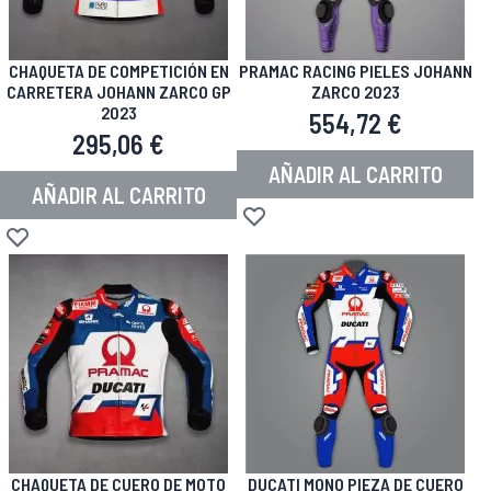
CHAQUETA DE COMPETICIÓN EN
PRAMAC RACING PIELES JOHANN
CARRETERA JOHANN ZARCO GP
ZARCO 2023
2023
554,72 €
295,06 €
AÑADIR AL CARRITO
AÑADIR AL CARRITO
Añadir a la Lista de Deseos
Añadir a la Lista de Deseos
CHAQUETA DE CUERO DE MOTO
DUCATI MONO PIEZA DE CUERO