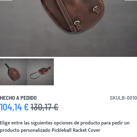
HECHO A PEDIDO
SKU
LB-0010
104,14 €
130,17 €
Precio especial
Precio habitual
Elige entre las siguientes opciones de producto para pedir un
producto personalizado Pickleball Racket Cover