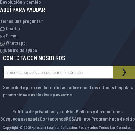
Devolución y cambio
AQUÍ PARA AYUDAR
Tienes una pregunta?
Charlar
E-mail
Whatsapp
Centro de ayuda
CONECTA CON NOSOTROS
Inscríbase a nuestro boletín de noticias:
BOLETÍN DE NOTICIAS
SUS
Suscríbete para recibir noticias sobre nuestras últimas llegadas,
promociones exclusivas y eventos.
Política de privacidad y cookies
Pedidos y devoluciones
Búsqueda avanzada
Contáctenos
RSS
Affiliate Program
Mapa de sitio
Copyright © 2009-present Leather Collection. Reservados Todos Los Derechos.