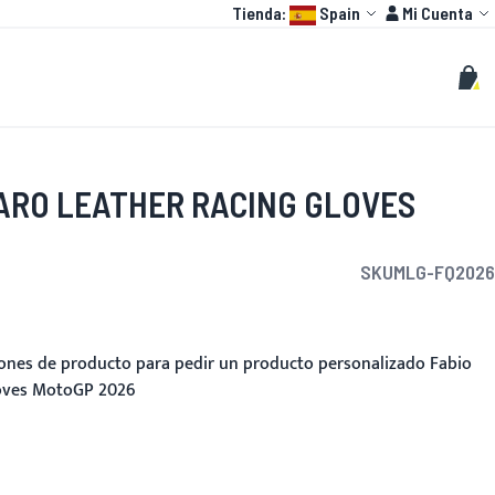
Language:
Cuenta
Tienda:
Spain
Mi Cuenta
HOT
O GP
PERSONALIZAR
Buscar
Busc
Mi c
ARO LEATHER RACING GLOVES
SKU
MLG-FQ2026
ciones de producto para pedir un producto personalizado Fabio
loves MotoGP 2026