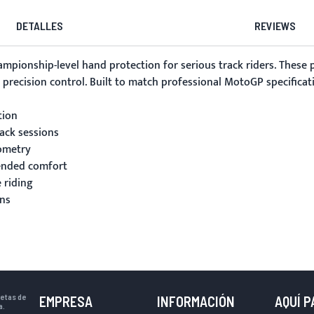
DETALLES
REVIEWS
ampionship-level hand protection for serious track riders. These
recision control. Built to match professional MotoGP specificati
tion
ack sessions
eometry
tended comfort
 riding
ons
uetas de
EMPRESA
INFORMACIÓN
AQUÍ 
a.