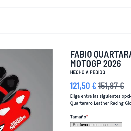
 DE NUEVO
HOMBRES
MUJERES
MOTOCICLETA
MOT
FABIO QUARTAR
MOTOGP 2026
HECHO A PEDIDO
121,50 €
151,87 €
Precio especial
Precio habitual
Elige entre las siguientes op
Quartararo Leather Racing G
Tamaño