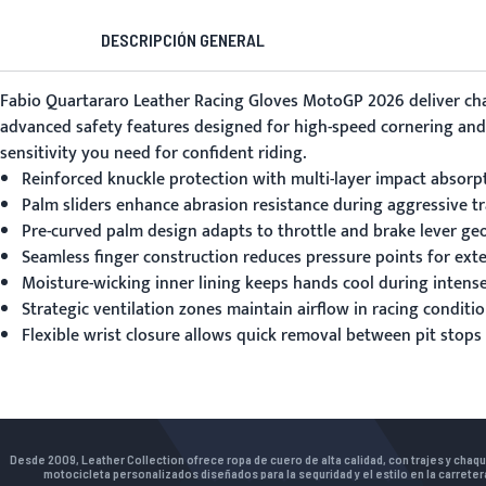
DESCRIPCIÓN GENERAL
Fabio Quartararo Leather Racing Gloves MotoGP 2026
deliver ch
advanced safety features designed for high-speed cornering and p
sensitivity you need for confident riding.
Reinforced knuckle protection with multi-layer impact absorp
Palm sliders enhance abrasion resistance during aggressive tr
Pre-curved palm design adapts to throttle and brake lever g
Seamless finger construction reduces pressure points for ex
Moisture-wicking inner lining keeps hands cool during intense
Strategic ventilation zones maintain airflow in racing conditi
Flexible wrist closure allows quick removal between pit stops
Desde 2009, Leather Collection ofrece ropa de cuero de alta calidad, con trajes y chaq
motocicleta personalizados diseñados para la seguridad y el estilo en la carreter