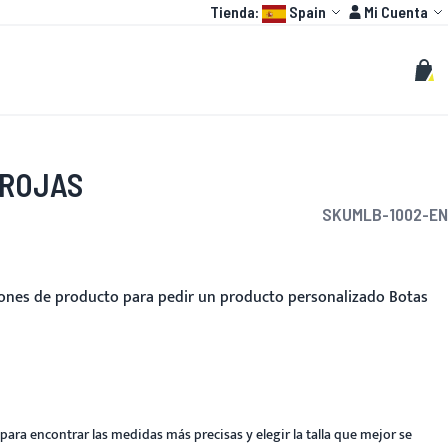
Language:
Cuenta
Tienda:
Spain
Mi Cuenta
HOT
O GP
PERSONALIZAR
Buscar
Busc
Mi c
 ROJAS
SKU
MLB-1002-EN
ciones de producto para pedir un producto personalizado Botas
para encontrar las medidas más precisas y elegir la talla que mejor se