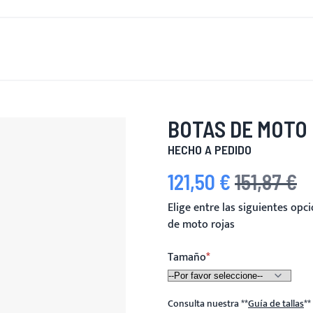
 DE NUEVO
HOMBRES
MUJERES
MOTOCICLETA
MOT
BOTAS DE MOTO
HECHO A PEDIDO
121,50 €
151,87 €
Precio especial
Precio habitual
Elige entre las siguientes op
de moto rojas
Tamaño
Consulta nuestra
**
Guía de tallas
**