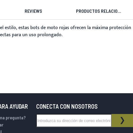
REVIEWS
PRODUCTOS RELACIONADOS
l estilo, estas
bots de moto rojas
ofrecen la máxima protección
rfectas para un uso prolongado.
PARA AYUDAR
CONECTA CON NOSOTROS
Inscríbase a nuestro boletín de noticias:
una pregunta?
BOLETÍN DE NOTICIAS
SUS
ar
l