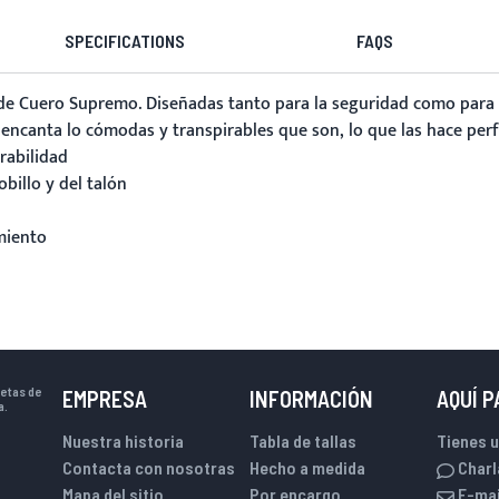
SPECIFICATIONS
FAQS
de Cuero Supremo. Diseñadas tanto para la seguridad como para e
es encanta lo cómodas y transpirables que son, lo que las hace pe
rabilidad
illo y del talón
miento
uetas de
EMPRESA
INFORMACIÓN
AQUÍ 
a.
Nuestra historia
Tabla de tallas
Tienes 
Contacta con nosotras
Hecho a medida
Charl
Mapa del sitio
Por encargo
E-mai