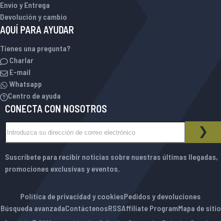
Envío y Entrega
Devolución y cambio
AQUÍ PARA AYUDAR
Tienes una pregunta?
Charlar
E-mail
Whatsapp
Centro de ayuda
CONECTA CON NOSOTROS
Inscríbase a nuestro boletín de noticias:
BOLETÍN DE NOTICIAS
SUS
Suscríbete para recibir noticias sobre nuestras últimas llegadas,
promociones exclusivas y eventos.
Política de privacidad y cookies
Pedidos y devoluciones
Búsqueda avanzada
Contáctenos
RSS
Affiliate Program
Mapa de sitio