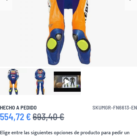
HECHO A PEDIDO
SKU
MGR-FN6613-EN
554,72 €
693,40 €
Precio especial
Precio habitual
Elige entre las siguientes opciones de producto para pedir un