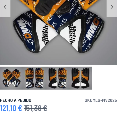
HECHO A PEDIDO
SKU
MLG-MV2025
121,10 €
151,38 €
Precio especial
Precio habitual