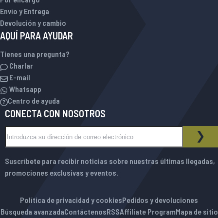
Envío y Entrega
Devolución y cambio
AQUÍ PARA AYUDAR
Tienes una pregunta?
Charlar
E-mail
Whatsapp
Centro de ayuda
CONECTA CON NOSOTROS
Inscríbase a nuestro boletín de noticias:
BOLETÍN DE NOTICIAS
SUS
Suscríbete para recibir noticias sobre nuestras últimas llegadas,
promociones exclusivas y eventos.
Política de privacidad y cookies
Pedidos y devoluciones
Búsqueda avanzada
Contáctenos
RSS
Affiliate Program
Mapa de sitio