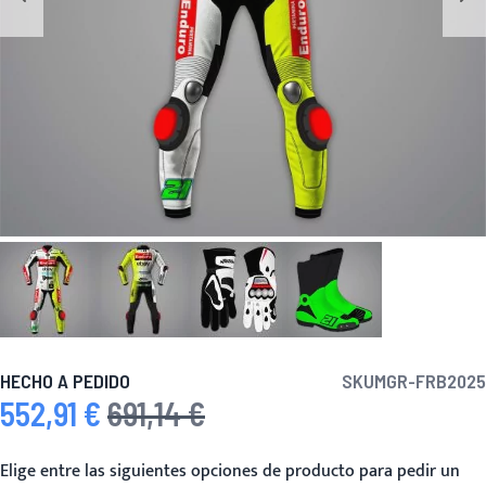
HECHO A PEDIDO
SKU
MGR-FRB2025
552,91 €
691,14 €
Precio especial
Precio habitual
Elige entre las siguientes opciones de producto para pedir un