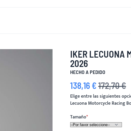
 DE NUEVO
HOMBRES
MUJERES
MOTOCICLETA
MOT
IKER LECUONA 
2026
HECHO A PEDIDO
138,16 €
172,70 €
Precio especial
Precio habitual
Elige entre las siguientes op
Lecuona Motorcycle Racing B
Tamaño