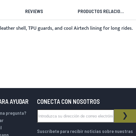
REVIEWS
PRODUCTOS RELACIONADOS
leather shell, TPU guards, and cool Airtech lining for long rides.
PARA AYUDAR
CONECTA CON NOSOTROS
Inscríbase a nuestro boletín de noticias:
una pregunta?
BOLETÍN DE NOTICIAS
SUS
ar
l
Suscríbete para recibir noticias sobre nuestras
sapp