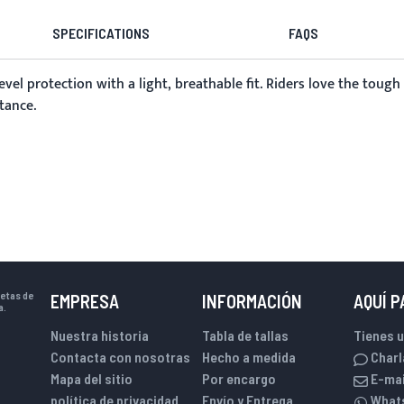
SPECIFICATIONS
FAQS
evel protection with a light, breathable fit. Riders love the tough 
tance.
uetas de
EMPRESA
INFORMACIÓN
AQUÍ 
a.
Nuestra historia
Tabla de tallas
Tienes 
Contacta con nosotras
Hecho a medida
Charl
Mapa del sitio
Por encargo
E-mai
política de privacidad
Envío y Entrega
What