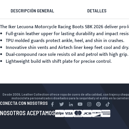
DESCRIPCIÓN GENERAL
DETALLES
The
Iker Lecuona Motorcycle Racing Boots SBK 2026
deliver pro-l
Full-grain leather upper for lasting durability and impact resis
TPU molded guards protect ankle, heel, and shin in crashes.
Innovative shin vents and Airtech liner keep feet cool and dry.
Dual-compound race sole resists oil and petrol with high grip.
Lightweight build with shift plate for precise control.
Desde 2009, Leather Collection ofrece ropa de cuero de alta calidad, con trajes y chaq
motocicleta personalizados diseñados para la seguridad y el estilo en la carreter
CONECTA CON NOSOTROS
NOSOTROS ACEPTAMOS