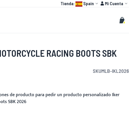
Language:
Cuenta
Tienda:
Spain
Mi Cuenta
HOT
O GP
PERSONALIZAR
Buscar
Busc
Mi c
MOTORCYCLE RACING BOOTS SBK
SKU
MLB-IKL2026
ciones de producto para pedir un producto personalizado Iker
oots SBK 2026