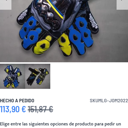
HECHO A PEDIDO
SKU
MLG-JOM2022
113,90 €
151,87 €
Precio especial
Precio habitual
Elige entre las siguientes opciones de producto para pedir un