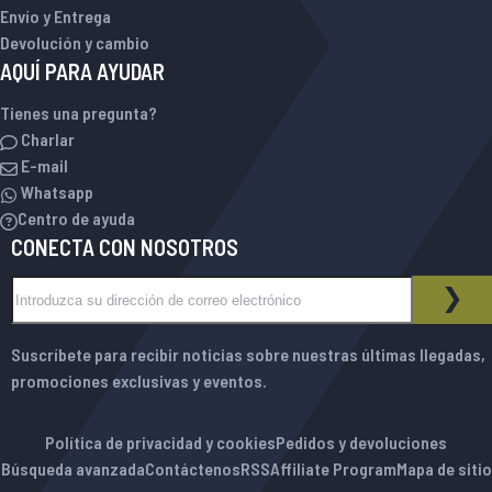
Envío y Entrega
Devolución y cambio
AQUÍ PARA AYUDAR
Tienes una pregunta?
Charlar
E-mail
Whatsapp
Centro de ayuda
CONECTA CON NOSOTROS
Inscríbase a nuestro boletín de noticias:
BOLETÍN DE NOTICIAS
SUS
Suscríbete para recibir noticias sobre nuestras últimas llegadas,
promociones exclusivas y eventos.
Política de privacidad y cookies
Pedidos y devoluciones
Búsqueda avanzada
Contáctenos
RSS
Affiliate Program
Mapa de sitio