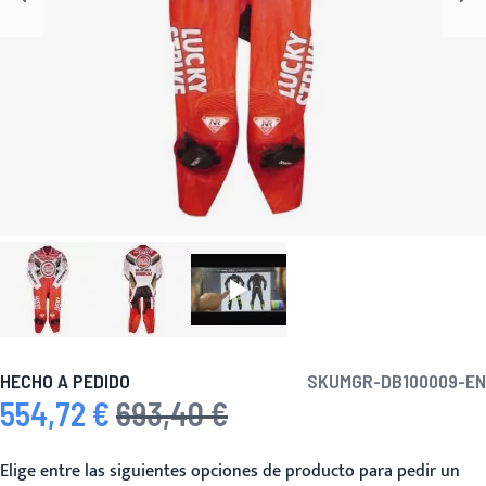
HECHO A PEDIDO
SKU
MGR-DB100009-EN
554,72 €
693,40 €
Precio especial
Precio habitual
Elige entre las siguientes opciones de producto para pedir un