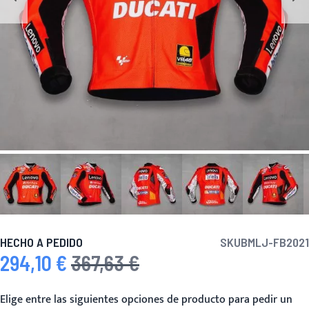
HECHO A PEDIDO
SKU
BMLJ-FB2021
294,10 €
367,63 €
Precio especial
Precio habitual
Elige entre las siguientes opciones de producto para pedir un