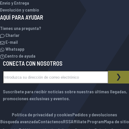
Envío y Entrega
Devolución y cambio
AQUÍ PARA AYUDAR
Tienes una pregunta?
Charlar
E-mail
Whatsapp
Centro de ayuda
CONECTA CON NOSOTROS
Inscríbase a nuestro boletín de noticias:
BOLETÍN DE NOTICIAS
SUS
Suscríbete para recibir noticias sobre nuestras últimas llegadas,
promociones exclusivas y eventos.
Política de privacidad y cookies
Pedidos y devoluciones
Búsqueda avanzada
Contáctenos
RSS
Affiliate Program
Mapa de sitio