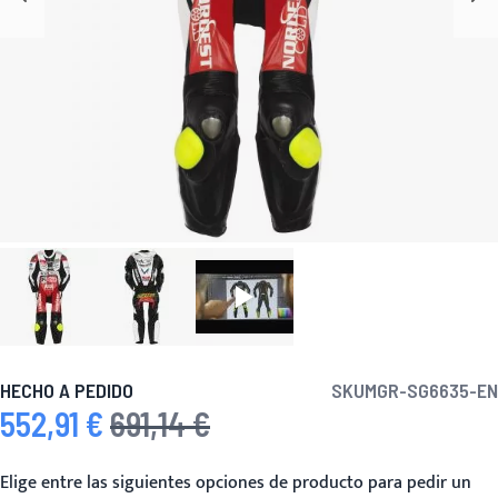
HECHO A PEDIDO
SKU
MGR-SG6635-EN
552,91 €
691,14 €
Precio especial
Precio habitual
Elige entre las siguientes opciones de producto para pedir un