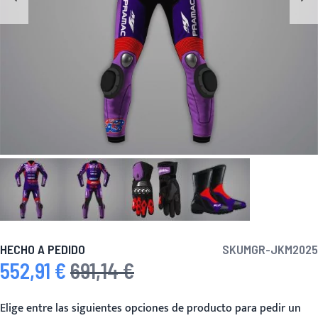
HECHO A PEDIDO
SKU
MGR-JKM2025
552,91 €
691,14 €
Precio especial
Precio habitual
Elige entre las siguientes opciones de producto para pedir un