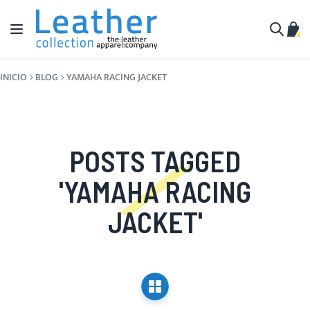
Ir al contenido
Toggle Nav
Mi c
Buscar
INICIO
BLOG
YAMAHA RACING JACKET
POSTS TAGGED
'YAMAHA RACING
JACKET'